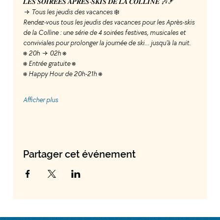
𝑳𝑬𝑺 𝑺𝑶𝑰𝑹𝑬́𝑬𝑺 𝑨𝑷𝑹𝑬̀𝑺-𝑺𝑲𝑰𝑺 𝑫𝑬 𝑳𝑨 𝑪𝑶𝑳𝑳𝑰𝑵𝑬 🎶🎿
→ Tous les jeudis des vacances ❄️
Rendez-vous tous les jeudis des vacances pour les Après-skis 
de la Colline : une série de 4 soirées festives, musicales et 
conviviales pour prolonger la journée de ski… jusqu’à la nuit.
⎈ 20h → 02h ⎈
⎈ Entrée gratuite ⎈
⎈ Happy Hour de 20h-21h ⎈
Afficher plus
Partager cet événement