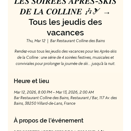
𝑳𝑬𝑺 𝑺𝑶𝑰𝑹𝑬́𝑬𝑺 𝑨𝑷𝑹𝑬̀𝑺-𝑺𝑲𝑰𝑺
𝑫𝑬 𝑳𝑨 𝑪𝑶𝑳𝑳𝑰𝑵𝑬 🎶🎿 →
Tous les jeudis des
vacances
Thu, Mar 12
  |  
Bar Restaurant Colline des Bains
Rendez-vous tous les jeudis des vacances pour les Après-skis
de la Colline : une série de 4 soirées festives, musicales et
conviviales pour prolonger la journée de ski… jusqu’à la nuit.
Heure et lieu
Mar 12, 2026, 8:00 PM – Mar 13, 2026, 2:00 AM
Bar Restaurant Colline des Bains, Restaurant / Bar, 117 Av. des
Bains, 38250 Villard-de-Lans, France
À propos de l'événement