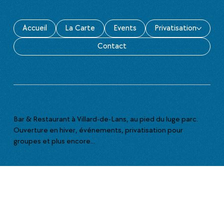
Accueil
La Carte
Events
Privatisation
Contact
Bar & Restaurant à Villard-de-Lans, au pied du luge parc.
Ouverture en hiver, événements, privatisation pour
groupes et plus encore...
>
Infos pratiques
117 av. des Bains,
38250, Villard de Lans
(Parking gratuit)