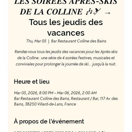
𝑳𝑬𝑺 𝑺𝑶𝑰𝑹𝑬́𝑬𝑺 𝑨𝑷𝑹𝑬̀𝑺-𝑺𝑲𝑰𝑺
𝑫𝑬 𝑳𝑨 𝑪𝑶𝑳𝑳𝑰𝑵𝑬 🎶🎿 →
Tous les jeudis des
vacances
Thu, Mar 05
  |  
Bar Restaurant Colline des Bains
Rendez-vous tous les jeudis des vacances pour les Après-skis
de la Colline : une série de 4 soirées festives, musicales et
conviviales pour prolonger la journée de ski… jusqu’à la nuit.
Heure et lieu
Mar 05, 2026, 8:00 PM – Mar 06, 2026, 2:00 AM
Bar Restaurant Colline des Bains, Restaurant / Bar, 117 Av. des
Bains, 38250 Villard-de-Lans, France
À propos de l'événement