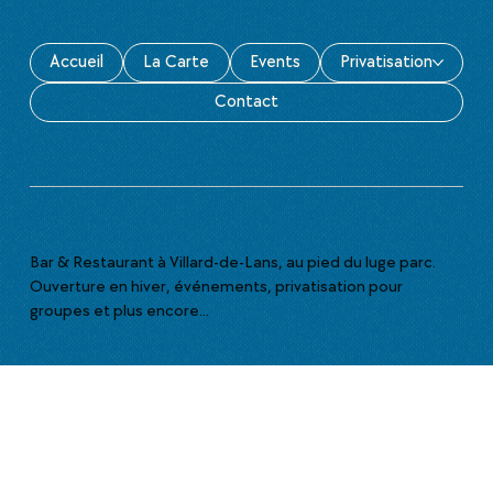
Accueil
La Carte
Events
Privatisation
Contact
Bar & Restaurant à Villard-de-Lans, au pied du luge parc.
Ouverture en hiver, événements, privatisation pour
groupes et plus encore...
>
Infos pratiques
117 av. des Bains,
38250, Villard de Lans
(Parking gratuit)