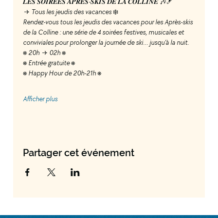
𝑳𝑬𝑺 𝑺𝑶𝑰𝑹𝑬́𝑬𝑺 𝑨𝑷𝑹𝑬̀𝑺-𝑺𝑲𝑰𝑺 𝑫𝑬 𝑳𝑨 𝑪𝑶𝑳𝑳𝑰𝑵𝑬 🎶🎿
→ Tous les jeudis des vacances ❄️
Rendez-vous tous les jeudis des vacances pour les Après-skis 
de la Colline : une série de 4 soirées festives, musicales et 
conviviales pour prolonger la journée de ski… jusqu’à la nuit.
⎈ 20h → 02h ⎈
⎈ Entrée gratuite ⎈
⎈ Happy Hour de 20h-21h ⎈
Afficher plus
Partager cet événement