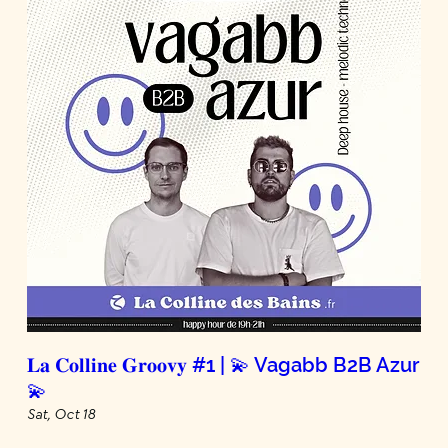
𝐋𝐚 𝐂𝐨𝐥𝐥𝐢𝐧𝐞 𝐆𝐫𝐨𝐨𝐯𝐲 #1 | 💫 Vagabb B2B Azur
💫
Sat, Oct 18