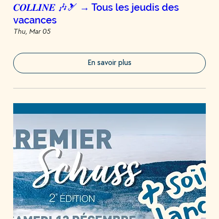
𝑪𝑶𝑳𝑳𝑰𝑵𝑬 🎶🎿 → Tous les jeudis des
vacances
Thu, Mar 05
En savoir plus