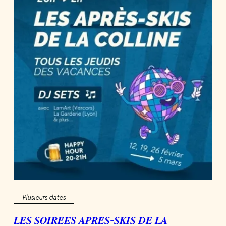
Plusieurs dates
𝑳𝑬𝑺 𝑺𝑶𝑰𝑹𝑬́𝑬𝑺 𝑨𝑷𝑹𝑬̀𝑺-𝑺𝑲𝑰𝑺 𝑫𝑬 𝑳𝑨