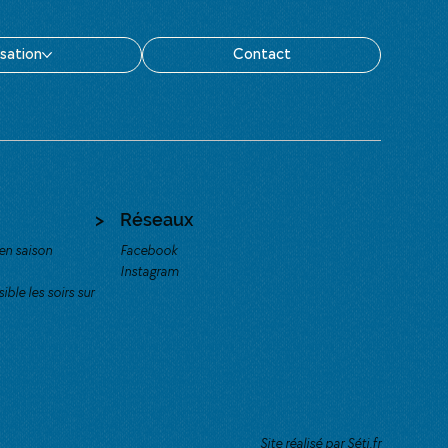
isation
Contact
>
Réseaux
en saison
Facebook
Instagram
ble les soirs sur
Site réalisé par Séti.fr