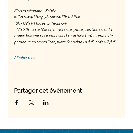
____________________
𝐸́𝑙𝑒𝑐𝑡𝑟𝑜 𝑝𝑒́𝑡𝑎𝑛𝑞𝑢𝑒 + 𝑆𝑜𝑖𝑟𝑒́𝑒
⎈ Gratuit ⎈ Happy-Hour de 17h à 21h ⎈
18h - 02h ⎈ House to Techno ⎈
- 17h-21h : en extérieur, ramène tes potes, tes boules et ta 
bonne humeur pour jouer sur du son bien funky. Terrain de 
pétanque en accès libre, pinte & cocktail à 5 €, soft à 2,5 €.
Afficher plus
Partager cet événement