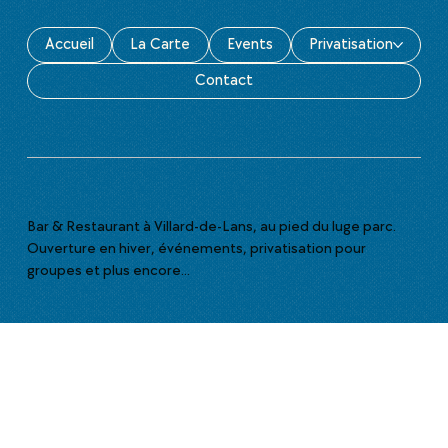
Accueil
La Carte
Events
Privatisation
Contact
Bar & Restaurant à Villard-de-Lans, au pied du luge parc.
Ouverture en hiver, événements, privatisation pour
groupes et plus encore...
>
Infos pratiques
117 av. des Bains,
38250, Villard de Lans
(Parking gratuit)
-