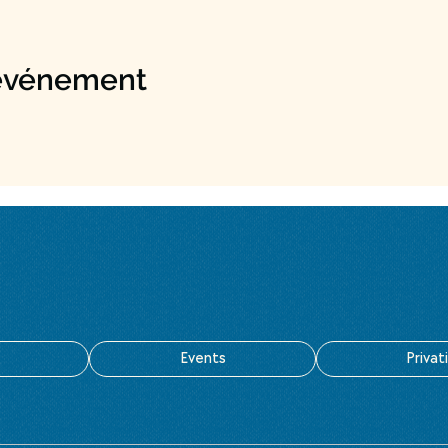
 événement
Events
Privat