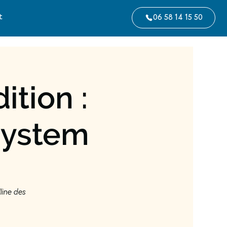
t
06 58 14 15 50
ition :
System
line des