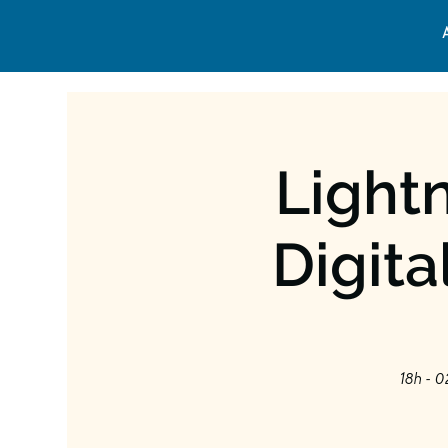
Lightn
Digit
18h - 0